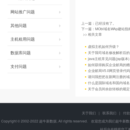
网站推广问题
上一篇：已经没有了。
其他问题
下一篇：
MObi域名WAp建站指
>> 相关文章
主机租用问题
虚拟主机如何升级？
数据库问题
关于我司域名修改解析后的
java主机常见问题(jsp版本)
如何获得购买企业邮局的赠
支付问题
企业邮局V5.0网页登录代码
请问我想把在新网注册的域
什么是国际域名和国内域名
关于会员间余款转移的规定
关于我们
|
联系我们
|
付款
Copyright © 2002-2022 超牛新数据, All rights reserve
站后台在线提交工