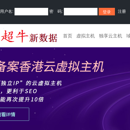
用户名:
密 码:
注册
首页
虚拟主机
独享云主机