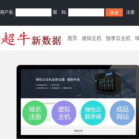
用户名:
密 码:
注册
首页
虚拟主机
独享云主机